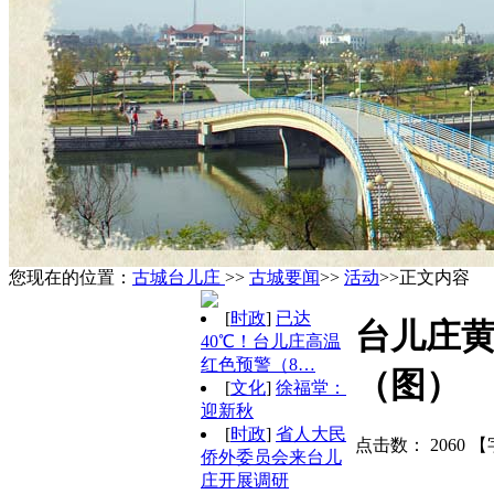
您现在的位置：
古城台儿庄
>>
古城要闻
>>
活动
>>正文内容
[
时政
]
已达
台儿庄
40℃！台儿庄高温
红色预警（8…
（图）
[
文化
]
徐福堂：
迎新秋
[
时政
]
省人大民
点击数：
2060
【
侨外委员会来台儿
庄开展调研