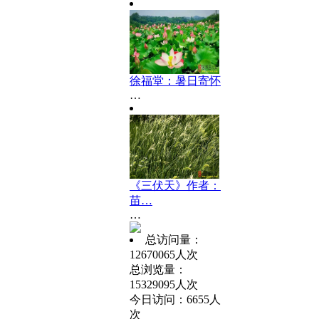
徐福堂：暑日寄怀
…
《三伏天》作者：
苗…
…
总访问量：
12670065人次
总浏览量：
15329095人次
今日访问：6655人
次