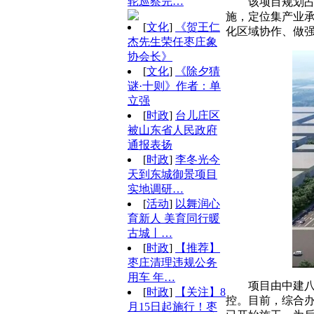
轮巡察完…
该项目规划占
施，定位集产业
[
文化
]
《贺王仁
化区域协作、做
杰先生荣任枣庄象
协会长》
[
文化
]
《除夕猜
谜·十则》作者：单
立强
[
时政
]
台儿庄区
被山东省人民政府
通报表扬
[
时政
]
李冬光今
天到东城御景项目
实地调研…
[
活动
]
以舞润心
育新人 美育同行暖
古城丨…
[
时政
]
【推荐】
枣庄清理违规公务
用车 年…
项目由中建八
[
时政
]
【关注】8
控。
目前，综合办
月15日起施行！枣