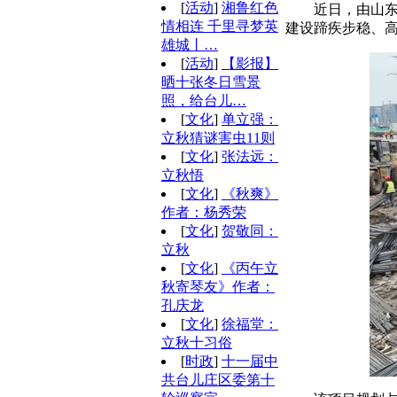
[
活动
]
湘鲁红色
近日，由山
情相连 千里寻梦英
建设蹄疾步稳、
雄城丨…
[
活动
]
【影报】
晒十张冬日雪景
照，给台儿…
[
文化
]
单立强：
立秋猜谜害虫11则
[
文化
]
张法远：
立秋悟
[
文化
]
《秋爽》
作者：杨秀荣
[
文化
]
贺敬同：
立秋
[
文化
]
《丙午立
秋寄琴友》作者：
孔庆龙
[
文化
]
徐福堂：
立秋十习俗
[
时政
]
十一届中
共台儿庄区委第十