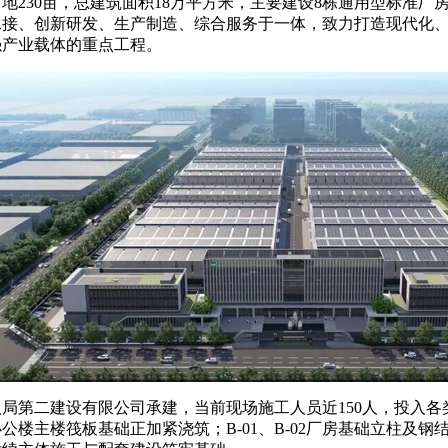
地230亩，总建筑面积18万平方米，主要建设8栋通用型标准厂
承接、创新研发、生产制造、综合服务于一体，致力打造现代化
强产业载体的重点工程。
局第二建设有限公司承建，当前现场施工人员近150人，投入各
公楼主楼筏板基础正加紧浇筑；B-01、B-02厂房基础立柱及钢