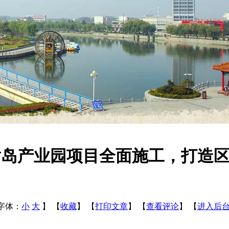
黄岛产业园项目全面施工，打造
字体：
小
大
】
【
收藏
】
【
打印文章
】
【
查看评论
】
【
进入后