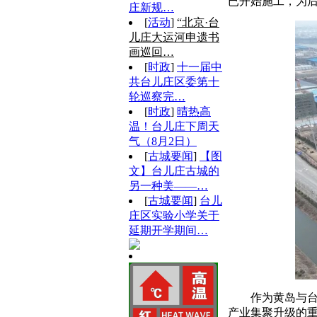
已开始施工，为
庄新规…
[
活动
]
“北京·台
儿庄大运河申遗书
画巡回…
[
时政
]
十一届中
共台儿庄区委第十
轮巡察完…
[
时政
]
晴热高
温！台儿庄下周天
气（8月2日）
[
古城要闻
]
【图
文】台儿庄古城的
另一种美——…
[
古城要闻
]
台儿
庄区实验小学关于
延期开学期间…
作为黄岛与
产业集聚升级的