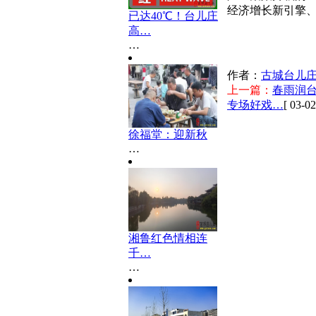
经济增长新引擎
已达40℃！台儿庄
高…
…
作者：
古城台儿
上一篇：
春雨润台
专场好戏…
[ 03-02
徐福堂：迎新秋
…
湘鲁红色情相连
千…
…